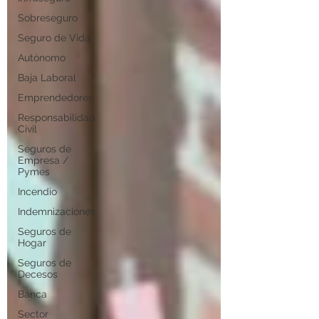
Sobreseguro
Seguro de Vida
Autónomo
Baja Laboral
Emprendedores
Responsabilidad
Civil
Seguros de
Empresa /
Pymes
Incendio
Indemnizaciones
Seguros de
Hogar
Seguros de
Decesos
Banca
Sector