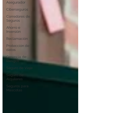
Asegurador
Ciberseguros
Corredores de
Seguros
Ahorro e
Inversión
Reclamación
Protección de
datos
Gerencia de
Riesgos
Seguro de Viaje
Seguro de
Alquileres
Seguros para
Mascotas