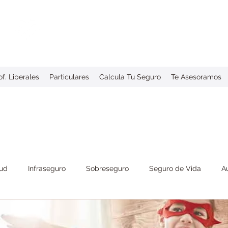
Central Brokers S.L.
Tu Correduría de Seguros de Confianza
f. Liberales
Particulares
Calcula Tu Seguro
Te Asesoramos
lud
Infraseguro
Sobreseguro
Seguro de Vida
A
s
Responsabilidad Civil
Seguros de Empresa / Pymes