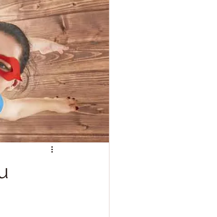
or
Ciberseguros
ncia de Riesgos
tu