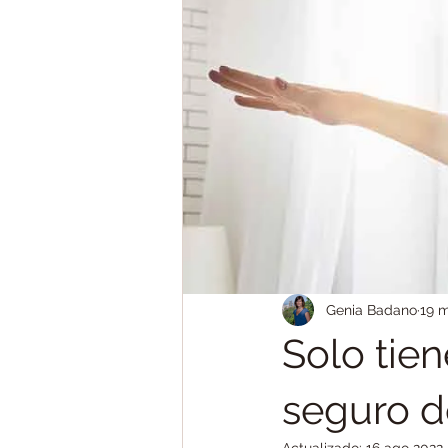
Indemnizaciones
Seguros de
Corredores de Seguros
Ahorr
Seguro de Viaje
Seguro de A
Genia Badano
19 
Solo tien
seguro d