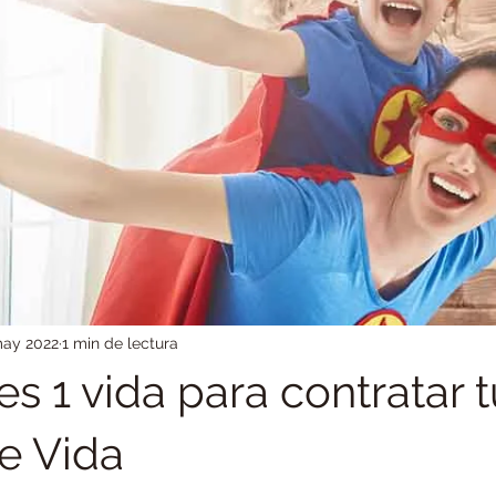
 Hogar
Seguros de Decesos
Banca
Sector Asegurad
o e Inversión
Reclamación
Protección de datos
Gere
lquileres
Seguros para Mascotas
may 2022
1 min de lectura
es 1 vida para contratar 
e Vida