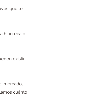
aves que te 
la hipoteca o 
eden existir 
el mercado, 
ulamos cuánto 